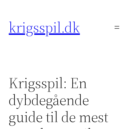
Skip
to
krigsspil.dk
content
Krigsspil: En
dybdegående
guide til de mest