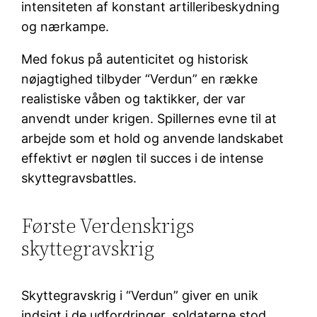
intensiteten af konstant artilleribeskydning
og nærkampe.
Med fokus på autenticitet og historisk
nøjagtighed tilbyder “Verdun” en række
realistiske våben og taktikker, der var
anvendt under krigen. Spillernes evne til at
arbejde som et hold og anvende landskabet
effektivt er nøglen til succes i de intense
skyttegravsbattles.
Første Verdenskrigs
skyttegravskrig
Skyttegravskrig i “Verdun” giver en unik
indsigt i de udfordringer, soldaterne stod