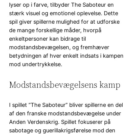
lyser op i farve, tilbyder The Saboteur en
stærk visuel og emotionel oplevelse. Dette
spil giver spillerne mulighed for at udforske
de mange forskellige måder, hvorpå
enkeltpersoner kan bidrage til
modstandsbevægelsen, og fremhæver
betydningen af hver enkelt indsats i kampen
mod undertrykkelse.
Modstandsbevægelsens kamp
I spillet “The Saboteur” bliver spillerne en del
af den franske modstandsbevægelse under
Anden Verdenskrig. Spillet fokuserer på
sabotage og guerillakrigsførelse mod den