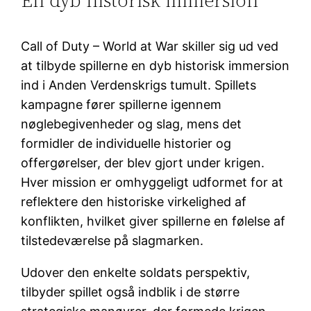
Call of Duty – World at War skiller sig ud ved
at tilbyde spillerne en dyb historisk immersion
ind i Anden Verdenskrigs tumult. Spillets
kampagne fører spillerne igennem
nøglebegivenheder og slag, mens det
formidler de individuelle historier og
offergørelser, der blev gjort under krigen.
Hver mission er omhyggeligt udformet for at
reflektere den historiske virkelighed af
konflikten, hvilket giver spillerne en følelse af
tilstedeværelse på slagmarken.
Udover den enkelte soldats perspektiv,
tilbyder spillet også indblik i de større