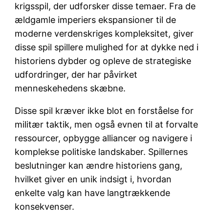
krigsspil, der udforsker disse temaer. Fra de
ældgamle imperiers ekspansioner til de
moderne verdenskriges kompleksitet, giver
disse spil spillere mulighed for at dykke ned i
historiens dybder og opleve de strategiske
udfordringer, der har påvirket
menneskehedens skæbne.
Disse spil kræver ikke blot en forståelse for
militær taktik, men også evnen til at forvalte
ressourcer, opbygge alliancer og navigere i
komplekse politiske landskaber. Spillernes
beslutninger kan ændre historiens gang,
hvilket giver en unik indsigt i, hvordan
enkelte valg kan have langtrækkende
konsekvenser.