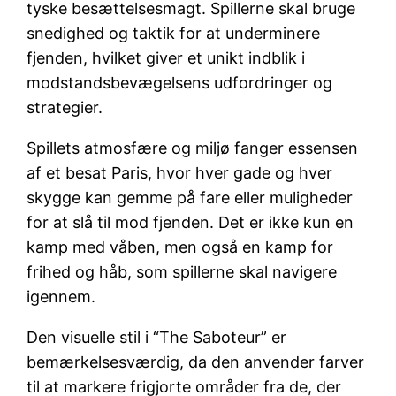
tyske besættelsesmagt. Spillerne skal bruge
snedighed og taktik for at underminere
fjenden, hvilket giver et unikt indblik i
modstandsbevægelsens udfordringer og
strategier.
Spillets atmosfære og miljø fanger essensen
af et besat Paris, hvor hver gade og hver
skygge kan gemme på fare eller muligheder
for at slå til mod fjenden. Det er ikke kun en
kamp med våben, men også en kamp for
frihed og håb, som spillerne skal navigere
igennem.
Den visuelle stil i “The Saboteur” er
bemærkelsesværdig, da den anvender farver
til at markere frigjorte områder fra de, der