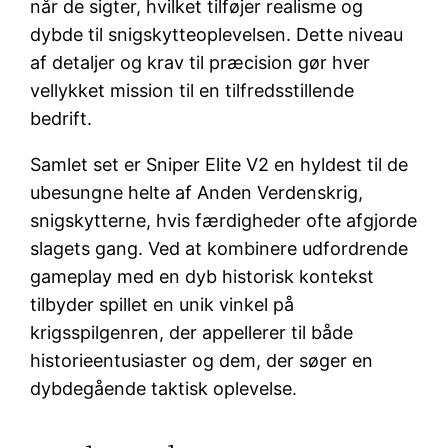
når de sigter, hvilket tilføjer realisme og
dybde til snigskytteoplevelsen. Dette niveau
af detaljer og krav til præcision gør hver
vellykket mission til en tilfredsstillende
bedrift.
Samlet set er Sniper Elite V2 en hyldest til de
ubesungne helte af Anden Verdenskrig,
snigskytterne, hvis færdigheder ofte afgjorde
slagets gang. Ved at kombinere udfordrende
gameplay med en dyb historisk kontekst
tilbyder spillet en unik vinkel på
krigsspilgenren, der appellerer til både
historieentusiaster og dem, der søger en
dybdegående taktisk oplevelse.