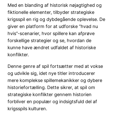
Med en blanding af historisk nøjagtighed og
fiktionelle elementer, tilbyder strategiske
krigsspil en rig og dybdegående oplevelse. De
giver en platform for at udforske “hvad nu
hvis”-scenarier, hvor spillere kan afprøve
forskellige strategier og se, hvordan de
kunne have ændret udfaldet af historiske
konflikter.
Denne genre af spil fortsætter med at vokse
og udvikle sig, idet nye titler introducerer
mere komplekse spillemekanikker og dybere
historiefortælling. Dette sikrer, at spil om
strategiske konflikter gennem historien
forbliver en populær og indsigtsfuld del af
krigsspils kulturen.