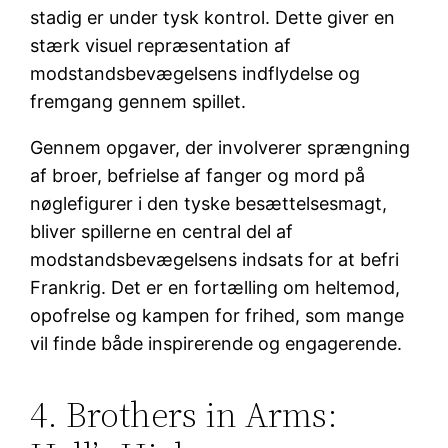
stadig er under tysk kontrol. Dette giver en
stærk visuel repræsentation af
modstandsbevægelsens indflydelse og
fremgang gennem spillet.
Gennem opgaver, der involverer sprængning
af broer, befrielse af fanger og mord på
nøglefigurer i den tyske besættelsesmagt,
bliver spillerne en central del af
modstandsbevægelsens indsats for at befri
Frankrig. Det er en fortælling om heltemod,
opofrelse og kampen for frihed, som mange
vil finde både inspirerende og engagerende.
4. Brothers in Arms: