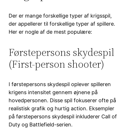
Der er mange forskellige typer af krigsspil,
der appellerer til forskellige typer af spillere.
Her er nogle af de mest populære:
Førstepersons skydespil
(First-person shooter)
I førstepersons skydespil oplever spilleren
krigens intensitet gennem øjnene på
hovedpersonen. Disse spil fokuserer ofte på
realistisk grafik og hurtig action. Eksempler
på førstepersons skydespil inkluderer Call of
Duty og Battlefield-serien.