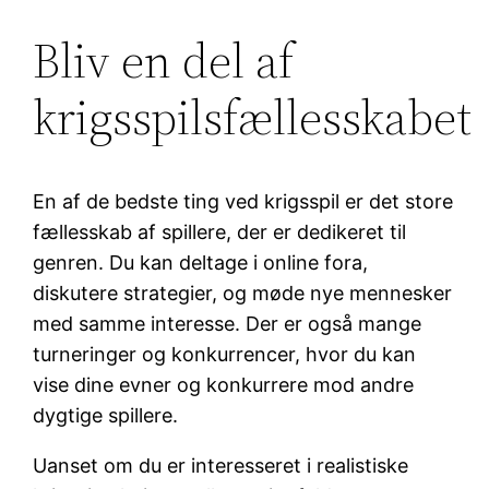
Bliv en del af
krigsspilsfællesskabet
En af de bedste ting ved krigsspil er det store
fællesskab af spillere, der er dedikeret til
genren. Du kan deltage i online fora,
diskutere strategier, og møde nye mennesker
med samme interesse. Der er også mange
turneringer og konkurrencer, hvor du kan
vise dine evner og konkurrere mod andre
dygtige spillere.
Uanset om du er interesseret i realistiske