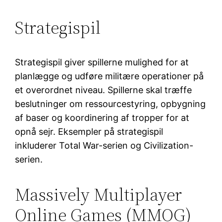
Strategispil
Strategispil giver spillerne mulighed for at
planlægge og udføre militære operationer på
et overordnet niveau. Spillerne skal træffe
beslutninger om ressourcestyring, opbygning
af baser og koordinering af tropper for at
opnå sejr. Eksempler på strategispil
inkluderer Total War-serien og Civilization-
serien.
Massively Multiplayer
Online Games (MMOG)