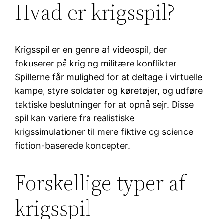
Hvad er krigsspil?
Krigsspil er en genre af videospil, der
fokuserer på krig og militære konflikter.
Spillerne får mulighed for at deltage i virtuelle
kampe, styre soldater og køretøjer, og udføre
taktiske beslutninger for at opnå sejr. Disse
spil kan variere fra realistiske
krigssimulationer til mere fiktive og science
fiction-baserede koncepter.
Forskellige typer af
krigsspil