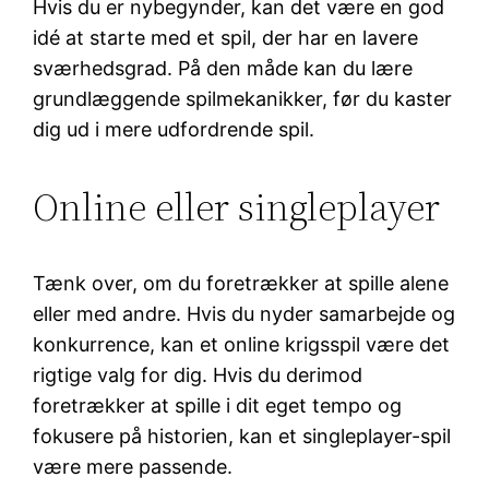
Hvis du er nybegynder, kan det være en god
idé at starte med et spil, der har en lavere
sværhedsgrad. På den måde kan du lære
grundlæggende spilmekanikker, før du kaster
dig ud i mere udfordrende spil.
Online eller singleplayer
Tænk over, om du foretrækker at spille alene
eller med andre. Hvis du nyder samarbejde og
konkurrence, kan et online krigsspil være det
rigtige valg for dig. Hvis du derimod
foretrækker at spille i dit eget tempo og
fokusere på historien, kan et singleplayer-spil
være mere passende.