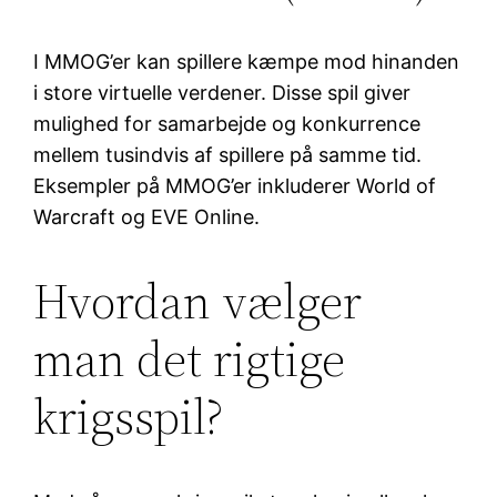
I MMOG’er kan spillere kæmpe mod hinanden
i store virtuelle verdener. Disse spil giver
mulighed for samarbejde og konkurrence
mellem tusindvis af spillere på samme tid.
Eksempler på MMOG’er inkluderer World of
Warcraft og EVE Online.
Hvordan vælger
man det rigtige
krigsspil?