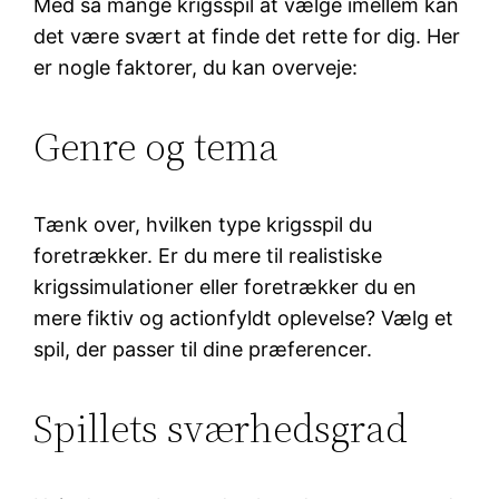
Med så mange krigsspil at vælge imellem kan
det være svært at finde det rette for dig. Her
er nogle faktorer, du kan overveje:
Genre og tema
Tænk over, hvilken type krigsspil du
foretrækker. Er du mere til realistiske
krigssimulationer eller foretrækker du en
mere fiktiv og actionfyldt oplevelse? Vælg et
spil, der passer til dine præferencer.
Spillets sværhedsgrad